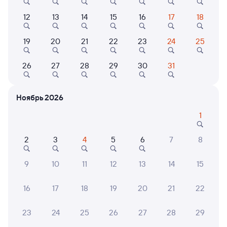
12
13
14
15
16
17
18
721Г
Ласточка
9,5
3 ч 59 м в пути
06:25
10:24
19
20
21
22
23
24
25
Нижний Новгород Моск.
Москва Курская
26
27
28
29
30
31
Нижний Новгород
Москва
Дни следования
ближайшие: 9, 10, 11 августа
Маршрут
Ноябрь 2026
Сидячий
1
от
755 ⁠₽
2
3
4
5
6
7
8
Выберите дату
9
10
11
12
13
14
15
719Г
Ласточка
9,3
16
17
18
19
20
21
22
4 ч 12 м в пути
09:30
13:42
23
24
25
26
27
28
29
Нижний Новгород Моск.
Москва ВК Восточный