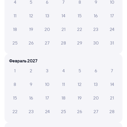
Нижний Новгород
Москва
4
5
6
7
8
9
10
Дни следования
ближайшие: 9, 10, 11 августа
Маршрут
11
12
13
14
15
16
17
Сидячий
18
19
20
21
22
23
24
от
755 ⁠₽
Выберите дату
25
26
27
28
29
30
31
Февраль 2027
715Г
Ласточка
8,7
1
2
3
4
5
6
7
4 ч 3 м в пути
13:36
17:39
8
9
10
11
12
13
14
Нижний Новгород Моск.
Москва ВК Восточный
Нижний Новгород
Москва
15
16
17
18
19
20
21
Дни следования
ближайшие: 9, 10, 11 августа
Маршрут
22
23
24
25
26
27
28
Сидячий
от
755 ⁠₽