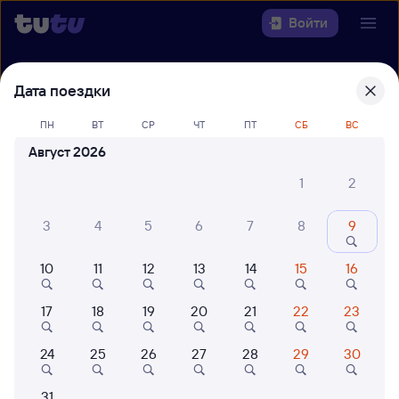
Войти
Выберите день, чтобы найти
ж/д
Дата поездки
билеты Нижний Новгород — Москва
ПН
ВТ
СР
ЧТ
ПТ
СБ
ВС
Откуда
Август 2026
1
2
Куда
3
4
5
6
7
8
9
Когда
10
11
12
13
14
15
16
Кто едет
17
18
19
20
21
22
23
Найти поезда
24
25
26
27
28
29
30
31