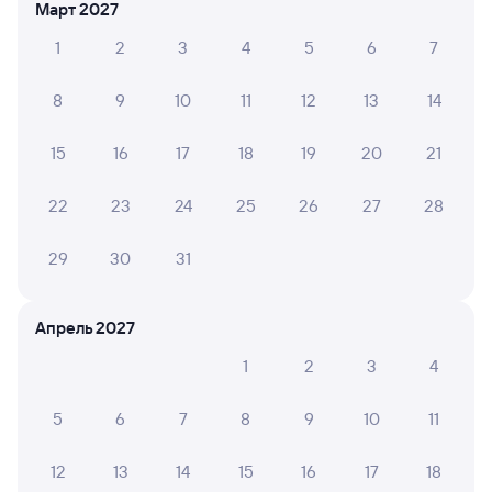
Март 2027
Выберите дату
1
2
3
4
5
6
7
713Г
Ласточка
8,8
8
9
10
11
12
13
14
4 ч 10 м в пути
17:49
21:59
15
16
17
18
19
20
21
Нижний Новгород Моск.
Москва ВК Восточный
22
23
24
25
26
27
28
Нижний Новгород
Москва
Дни следования
ближайшие: 9, 10, 11 августа
Маршрут
29
30
31
Сидячий
от
755 ⁠₽
Апрель 2027
1
2
3
4
Выберите дату
Самый быстрый
5
6
7
8
9
10
11
711Г
Ласточка
8,1
12
13
14
15
16
17
18
3 ч 48 м в пути