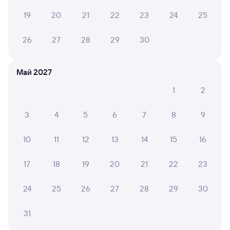
20:11
23:59
19
20
21
22
23
24
25
Нижний Новгород Моск.
Москва ВК Восточный
Нижний Новгород
Москва
26
27
28
29
30
Дни следования
ближайшие: 9, 10, 11 августа
Маршрут
Май 2027
Сидячий
от
639 ⁠₽
1
2
Выберите дату
3
4
5
6
7
8
9
10
11
12
13
14
15
16
Найдём билет на поезд за вас
Даже если сейчас нет мест
17
18
19
20
21
22
23
Искать билеты
24
25
26
27
28
29
30
Отели в Москве
Все
31
Путешественникам нравятся эти варианты